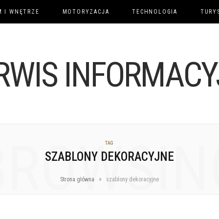
 I WNĘTRZE
MOTORYZACJA
TECHNOLOGIA
TURY
BROWSIN
TAG
SZABLONY DEKORACYJNE
»
Strona główna
szablony dekoracyjne