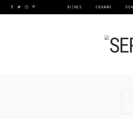
F
T
I
P
BIZNES
CIEKAWE
DOM
a
w
n
i
c
i
s
n
e
t
t
t
b
t
a
e
o
e
g
r
o
r
r
e
k
a
s
m
t