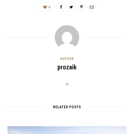
0
AUTHOR
prozaik
W
e
b
s
i
t
RELATED POSTS
e