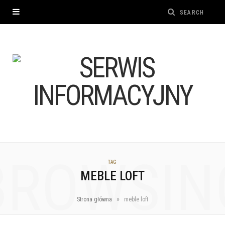
BROWSIN
TAG
MEBLE LOFT
»
Strona główna
meble loft