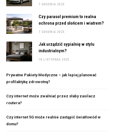
7 GRUDNIA 2025
Czy parasol premium to realna
ochrona przed słońcem i wiatrem?
7 GRUDNIA 2025
Jak urządzić sypialnię w stylu
industrialnym?
18 LISTOPADA 2025
Prywatne Pakiety Medyczne – jak lepiej planować
profilaktykę zdrowotną?
Czy internet może zwalniać przez słaby zasilacz
routera?
Czy internet 5G może realnie zastąpić światłowód w
domu?