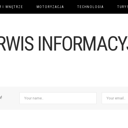
 I WNĘTRZE
MOTORYZACJA
TECHNOLOGIA
TURY
x!