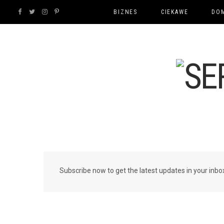
F
T
I
P
BIZNES
CIEKAWE
DOM
a
w
n
i
c
i
s
n
e
t
t
t
b
t
a
e
o
e
g
r
o
r
r
e
Subscribe now to get the latest updates in your inbo
k
a
s
m
t