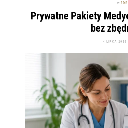
ZDR
In
Prywatne Pakiety Medyc
bez zbęd
4 LIPCA 2026