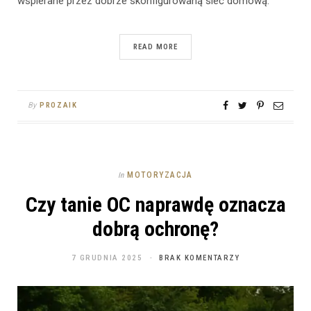
wspierane przez dobrze skonfigurowaną sieć domową.
READ MORE
By
PROZAIK
MOTORYZACJA
In
Czy tanie OC naprawdę oznacza
dobrą ochronę?
7 GRUDNIA 2025
BRAK KOMENTARZY