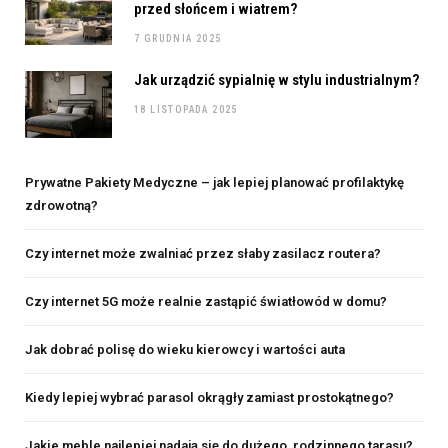
przed słońcem i wiatrem?
7 GRUDNIA 2025
Jak urządzić sypialnię w stylu industrialnym?
18 LISTOPADA 2025
Prywatne Pakiety Medyczne – jak lepiej planować profilaktykę
zdrowotną?
Czy internet może zwalniać przez słaby zasilacz routera?
Czy internet 5G może realnie zastąpić światłowód w domu?
Jak dobrać polisę do wieku kierowcy i wartości auta
Kiedy lepiej wybrać parasol okrągły zamiast prostokątnego?
Jakie meble najlepiej nadają się do dużego, rodzinnego tarasu?