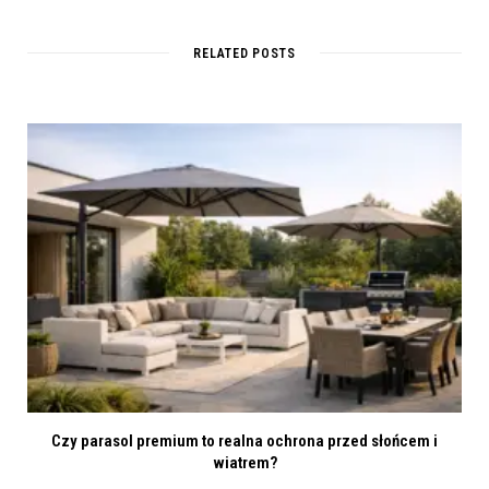
s
i
t
RELATED POSTS
e
Czy parasol premium to realna ochrona przed słońcem i
wiatrem?