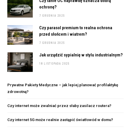
Czy tanie OC naprawdę oznacza dobrą
ochronę?
7 GRUDNIA 2025
Czy parasol premium to realna ochrona
przed słońcem i wiatrem?
7 GRUDNIA 2025
Jak urządzić sypialnię w stylu industrialnym?
18 LISTOPADA 2025
Prywatne Pakiety Medyczne – jak lepiej planować profilaktykę
zdrowotną?
Czy internet może zwalniać przez słaby zasilacz routera?
Czy internet 5G może realnie zastąpić światłowód w domu?