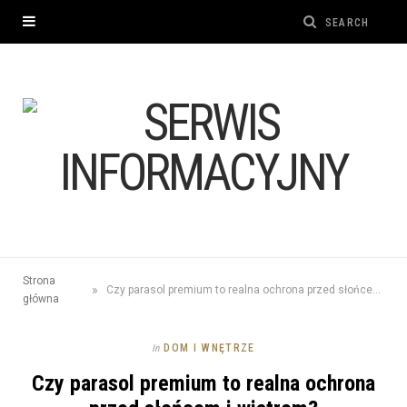
Strona
»
Czy parasol premium to realna ochrona przed słońcem i wiatrem?
główna
DOM I WNĘTRZE
In
Czy parasol premium to realna ochrona