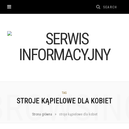
BROWSIN
TAG
STROJE KĄPIELOWE DLA KOBIET
»
Strona główna
stroje kąpielowe dla kobiet