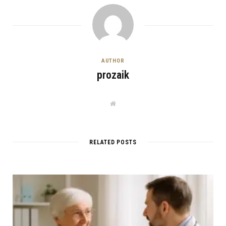
AUTHOR
prozaik
W
e
b
s
i
t
RELATED POSTS
e