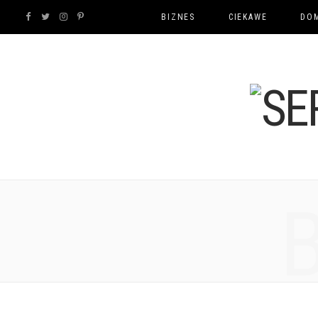
F
T
I
P
BIZNES
CIEKAWE
DOM
a
w
n
i
c
i
s
n
e
t
t
t
b
t
a
e
o
e
g
r
o
r
r
e
k
a
s
m
t