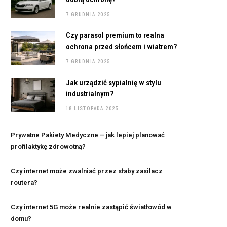
7 GRUDNIA 2025
Czy parasol premium to realna
ochrona przed słońcem i wiatrem?
7 GRUDNIA 2025
Jak urządzić sypialnię w stylu
industrialnym?
18 LISTOPADA 2025
Prywatne Pakiety Medyczne – jak lepiej planować
profilaktykę zdrowotną?
Czy internet może zwalniać przez słaby zasilacz
routera?
Czy internet 5G może realnie zastąpić światłowód w
domu?