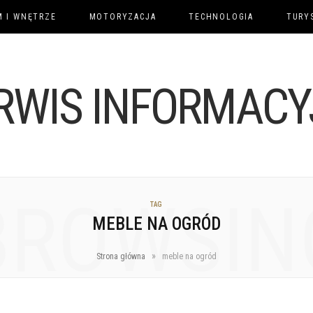
 I WNĘTRZE
MOTORYZACJA
TECHNOLOGIA
TURY
BROWSIN
TAG
MEBLE NA OGRÓD
»
Strona główna
meble na ogród