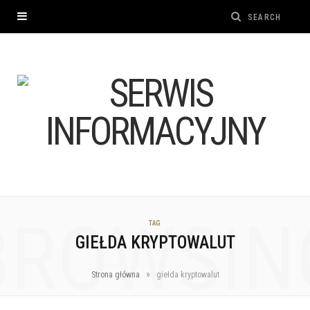
BROWSIN
TAG
GIEŁDA KRYPTOWALUT
»
Strona główna
giełda kryptowalut