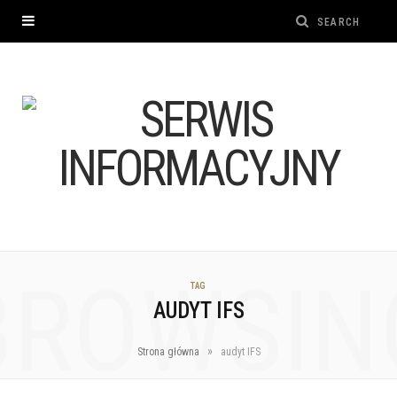
BROWSIN
TAG
AUDYT IFS
»
Strona główna
audyt IFS