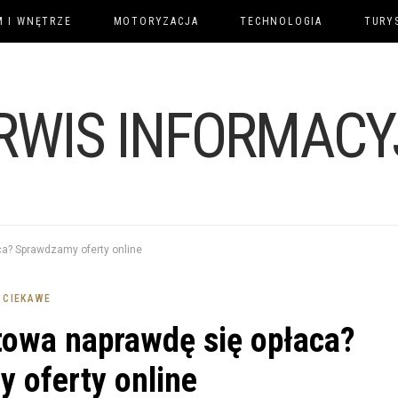
 I WNĘTRZE
MOTORYZACJA
TECHNOLOGIA
TURY
aca? Sprawdzamy oferty online
CIEKAWE
etowa naprawdę się opłaca?
 oferty online