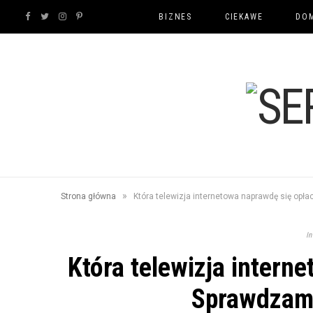
F
T
I
P
BIZNES
CIEKAWE
DOM
a
w
n
i
c
i
s
n
e
t
t
t
b
t
a
e
o
e
g
r
»
Strona główna
Która telewizja internetowa naprawdę się opł
o
r
r
e
In
k
a
s
Która telewizja intern
m
t
Sprawdzamy