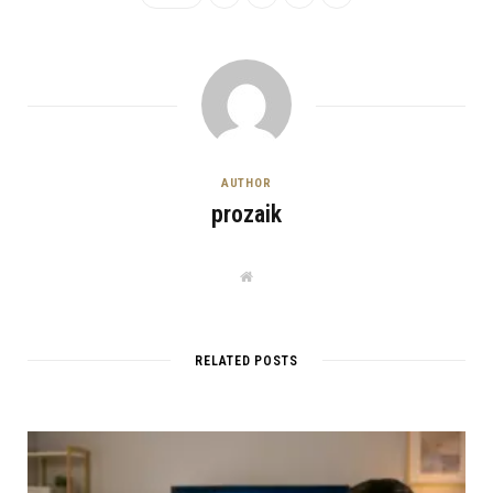
AUTHOR
prozaik
W
e
b
s
i
t
RELATED POSTS
e