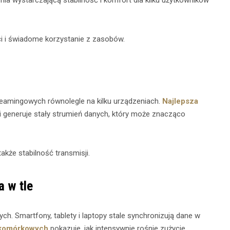
ia wystarczającą stabilność i komfort dla kilku użytkowników
i i świadome korzystanie z zasobów.
reamingowych równolegle na kilku urządzeniach.
Najlepsza
i generuje stały strumień danych, który może znacząco
także stabilność transmisji.
a w tle
h. Smartfony, tablety i laptopy stale synchronizują dane w
 komórkowych
pokazuje, jak intensywnie rośnie zużycie