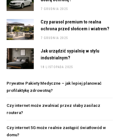
7 GRUDNIA 2025
Czy parasol premium to realna
ochrona przed słońcem i wiatrem?
7 GRUDNIA 2025
Jak urządzić sypialnię w stylu
industrialnym?
18 LISTOPADA 2025
Prywatne Pakiety Medyczne – jak lepiej planować
profilaktykę zdrowotną?
Czy internet może zwalniać przez słaby zasilacz
routera?
Czy internet 5G może realnie zastąpić światłowód w
domu?