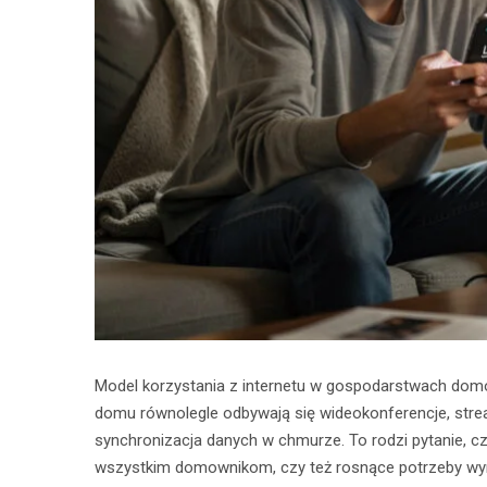
Model korzystania z internetu w gospodarstwach domow
domu równolegle odbywają się wideokonferencje, stream
synchronizacja danych w chmurze. To rodzi pytanie, cz
wszystkim domownikom, czy też rosnące potrzeby wy