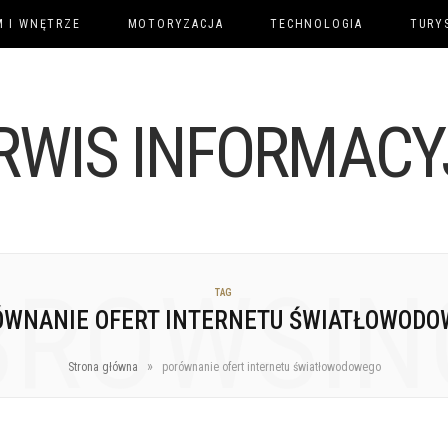
 I WNĘTRZE
MOTORYZACJA
TECHNOLOGIA
TURY
BROWSIN
TAG
ÓWNANIE OFERT INTERNETU ŚWIATŁOWODO
»
Strona główna
porównanie ofert internetu światłowodowego