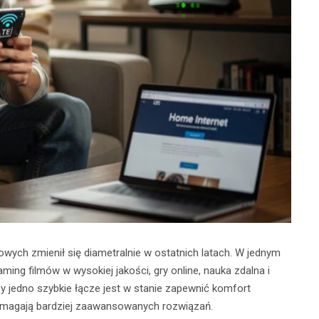
ych zmienił się diametralnie w ostatnich latach. W jednym
ing filmów w wysokiej jakości, gry online, nauka zdalna i
y jedno szybkie łącze jest w stanie zapewnić komfort
magają bardziej zaawansowanych rozwiązań.