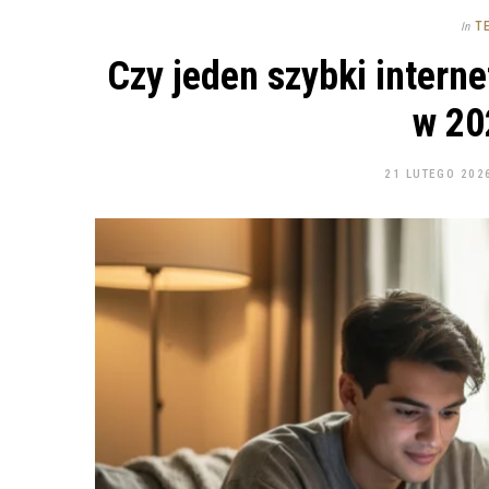
T
In
Czy jeden szybki interne
w 20
21 LUTEGO 202