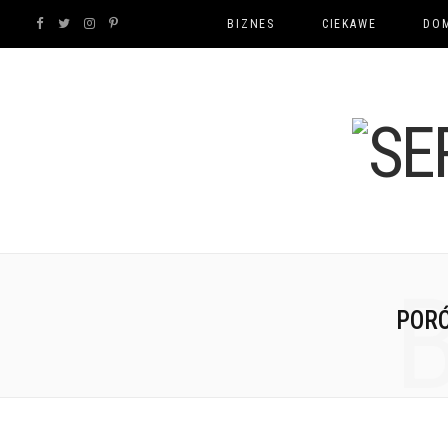
F
T
I
P
BIZNES
CIEKAWE
DOM
a
w
n
i
c
i
s
n
e
t
t
t
b
t
a
e
o
e
g
r
o
r
r
e
POR
k
a
s
m
t